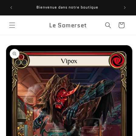
Skip to
INSC
Bienvenue dans notre boutique
content
FANTASY
Le Somerset
Cart
Skip to
product
information