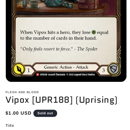
Open
media
1
FLESH AND BLOOD
Vipox [UPR188] (Uprising)
in
modal
Regular
$1.00 USD
Sold out
price
Title