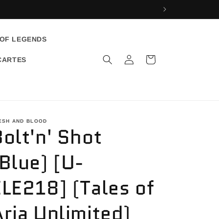
 OF LEGENDS
Log
Cart
CARTES
in
ESH AND BLOOD
olt'n' Shot
(Blue) [U-
ELE218] (Tales of
Aria Unlimited)