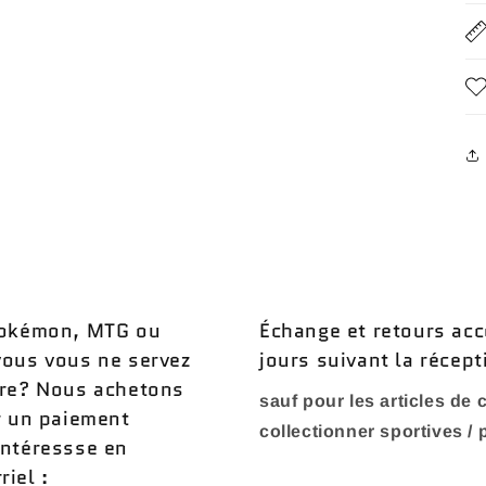
 Pokémon, MTG ou
Échange et retours acc
vous vous ne servez
jours suivant la récept
ère? Nous achetons
sauf pour les articles de c
r un paiement
collectionner sportives /
intéressse en
iel :