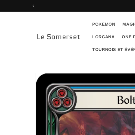
Skip to
content
POKÉMON
MAGI
Le Somerset
LORCANA
ONE 
TOURNOIS ET ÉV
Skip to
product
information