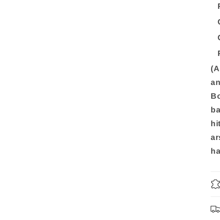
(A
an
Bo
ba
hi
ar
ha