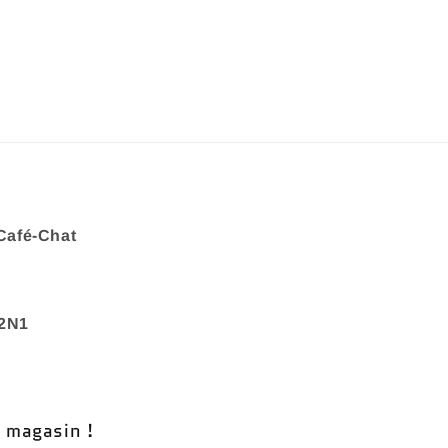
Café-Chat
 2N1
n magasin !