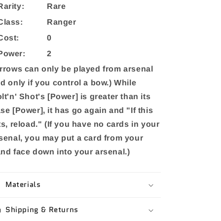
Rarity:
Rare
Class:
Ranger
Cost:
0
Power:
2
rrows can only be played from arsenal
d only if you control a bow.) While
lt'n' Shot's [Power] is greater than its
se [Power], it has go again and "If this
ts, reload." (If you have no cards in your
senal, you may put a card from your
nd face down into your arsenal.)
Materials
Shipping & Returns