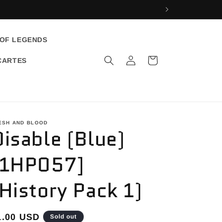
 OF LEGENDS
Log
Cart
CARTES
in
ESH AND BLOOD
Disable (Blue)
[1HP057]
(History Pack 1)
egular
1.00 USD
Sold out