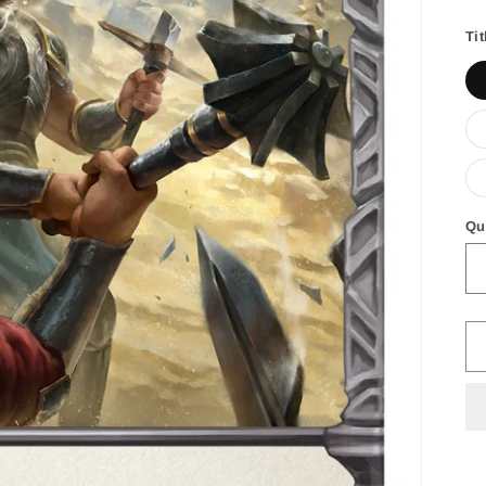
p
Tit
Qu