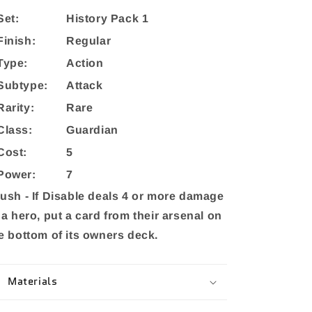
Set:
History Pack 1
Finish:
Regular
Type:
Action
Subtype:
Attack
Rarity:
Rare
Class:
Guardian
Cost:
5
Power:
7
ush - If Disable deals 4 or more damage
 a hero, put a card from their arsenal on
e bottom of its owners deck.
Materials