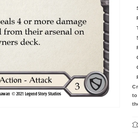
Cr
to
th