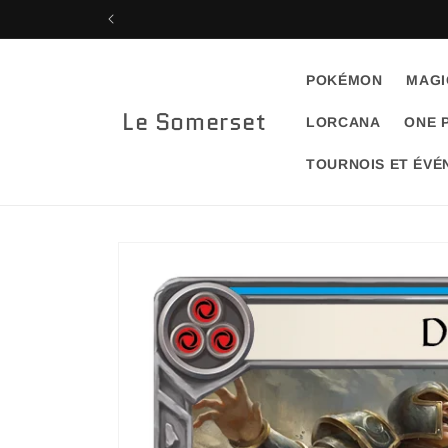
Skip to
content
POKÉMON
MAGI
Le Somerset
LORCANA
ONE 
TOURNOIS ET ÉV
Skip to
product
information