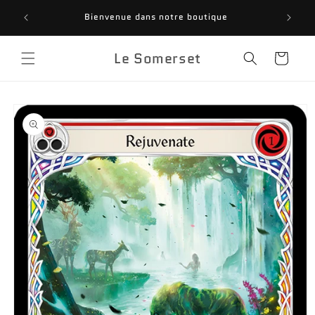
Skip to
INSC
Bienvenue dans notre boutique
content
FANTASY
Le Somerset
Cart
Skip to
product
information