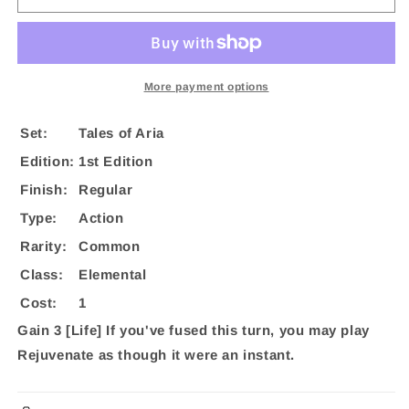
(Red)
(Red)
[ELE106]
[ELE106]
(Tales
(Tales
of
of
Aria)
Aria)
More payment options
1st
1st
Edition
Edition
Set:
Tales of Aria
Normal
Normal
Edition:
1st Edition
Finish:
Regular
Type:
Action
Rarity:
Common
Class:
Elemental
Cost:
1
Gain 3 [Life] If you've fused this turn, you may play
Rejuvenate as though it were an instant.