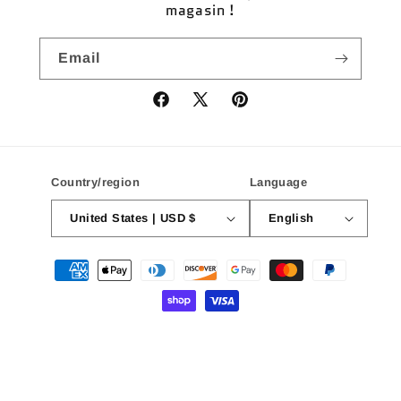
magasin !
Email
Facebook
X
Pinterest
(Twitter)
Country/region
Language
United States | USD $
English
Payment
methods
© 2026,
Le Somerset
Powered by Shopify
Refund policy
Privacy policy
Contact information