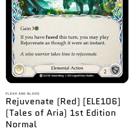
Open
media
1
FLESH AND BLOOD
Rejuvenate (Red) [ELE106]
in
modal
(Tales of Aria) 1st Edition
Normal