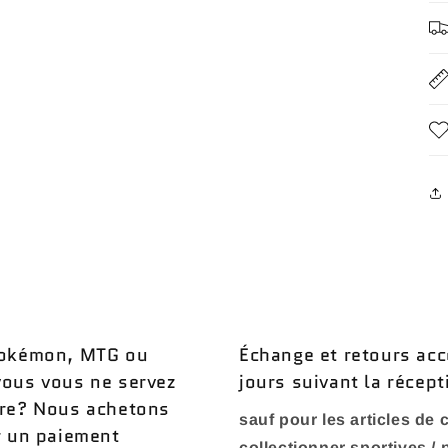
 Pokémon, MTG ou
Échange et retours acc
vous vous ne servez
jours suivant la récept
ère? Nous achetons
sauf pour les articles de c
r un paiement
collectionner sportives /