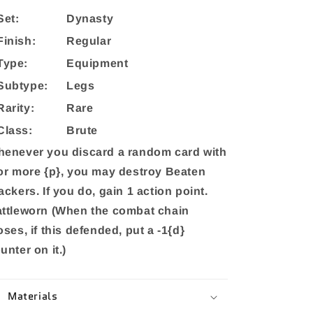
Set:
Dynasty
Finish:
Regular
Type:
Equipment
Subtype:
Legs
Rarity:
Rare
Class:
Brute
enever you discard a random card with
or more {p}, you may destroy Beaten
ackers. If you do, gain 1 action point.
ttleworn (When the combat chain
oses, if this defended, put a -1{d}
unter on it.)
Materials