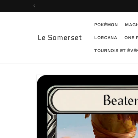
et
passer
au
contenu
POKÉMON
MAGI
Le Somerset
LORCANA
ONE 
TOURNOIS ET ÉV
Passer aux
informations
produits