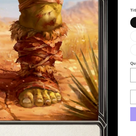
h
Tit
Qu