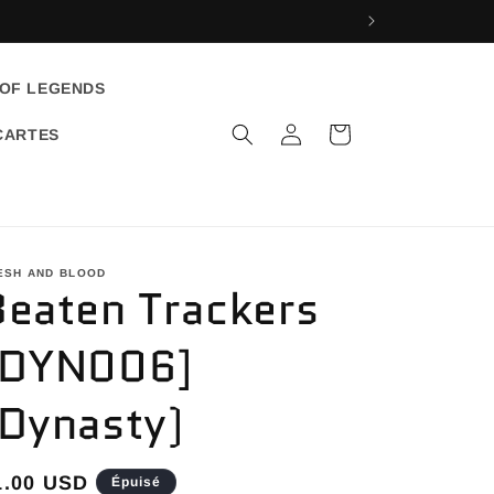
 OF LEGENDS
Connexion
Panier
CARTES
ESH AND BLOOD
Beaten Trackers
[DYN006]
(Dynasty)
rix
1.00 USD
Épuisé