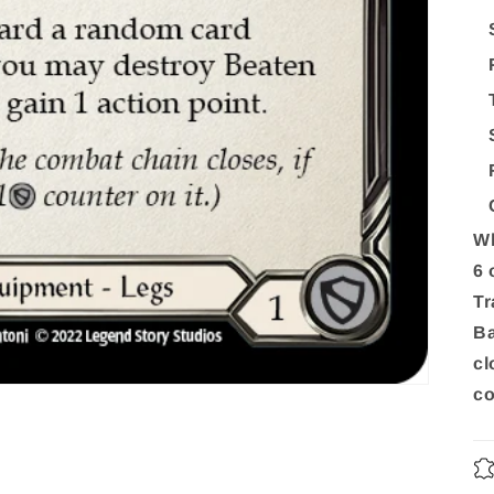
Wh
6 
Tr
Ba
cl
co