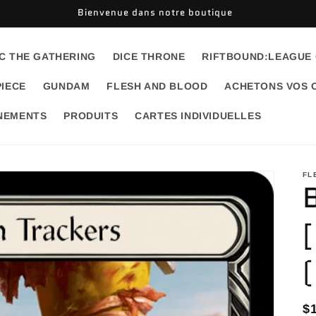
Bienvenue dans notre boutique
C THE GATHERING
DICE THRONE
RIFTBOUND:LEAGUE
PIECE
GUNDAM
FLESH AND BLOOD
ACHETONS VOS 
ÉNEMENTS
PRODUITS
CARTES INDIVIDUELLES
FL
P
$