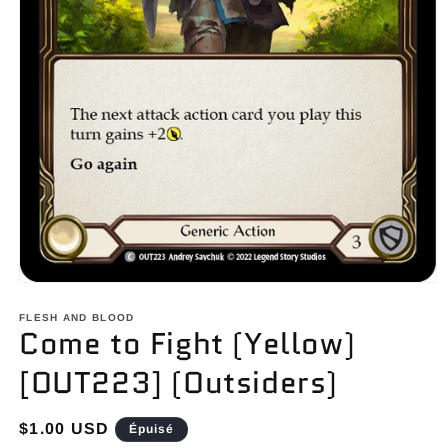
Ouvrir
le
média
FLESH AND BLOOD
Come to Fight (Yellow)
1
dans
une
[OUT223] (Outsiders)
fenêtre
modale
Prix
$1.00 USD
Épuisé