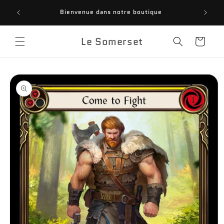
et
INSC
passer
Bienvenue dans notre boutique
FANTASY
au
contenu
Le Somerset
Panier
Passer aux
informations
produits