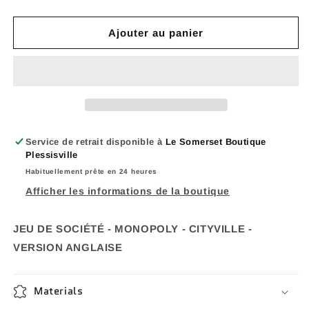
la
la
quantité
quantité
de
de
Ajouter au panier
JEU
JEU
DE
DE
SOCIÉTÉ
SOCIÉTÉ
-
-
MONOPOLY
MONOPOLY
-
-
CITYVILLE
CITYVILLE
Service de retrait disponible à
Le Somerset Boutique
-
-
Plessisville
VERSION
VERSION
Habituellement prête en 24 heures
ANGLAISE
ANGLAISE
Afficher les informations de la boutique
JEU DE SOCIÉTÉ - MONOPOLY - CITYVILLE -
VERSION ANGLAISE
Materials