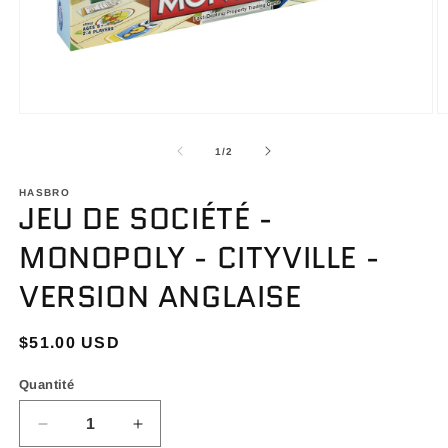
Ouvrir
O
le
le
média
m
de
1
/
2
1
2
dans
d
une
HASBRO
u
JEU DE SOCIÉTÉ -
fenêtre
f
modale
m
MONOPOLY - CITYVILLE -
VERSION ANGLAISE
Prix
$51.00 USD
habituel
Quantité
Réduire
Augmenter