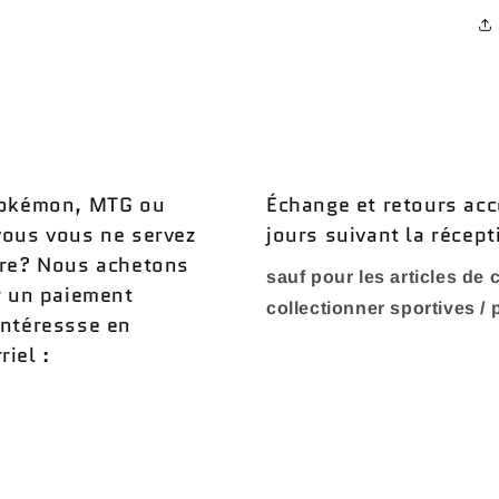
 Pokémon, MTG ou
Échange et retours acc
vous vous ne servez
jours suivant la récept
ère? Nous achetons
sauf pour les articles de c
r un paiement
collectionner sportives /
intéressse en
iel :