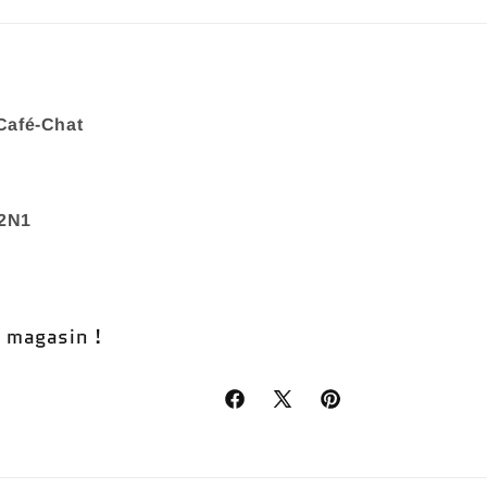
Café-Chat
 2N1
n magasin !
Facebook
X
Pinterest
(Twitter)