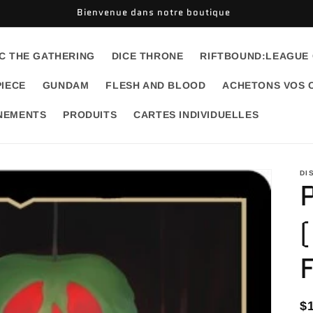
Bienvenue dans notre boutique
C THE GATHERING
DICE THRONE
RIFTBOUND:LEAGUE
PIECE
GUNDAM
FLESH AND BLOOD
ACHETONS VOS 
ÉNEMENTS
PRODUITS
CARTES INDIVIDUELLES
DI
P
$