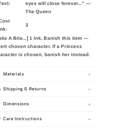
Text:
eyes will close forever..." —
The Queen
Cost
3
Ink:
ake A Bite...] 1 Ink, Banish this item —
ert chosen character. If a Princess
aracter is chosen, banish her instead.
Materials
Shipping & Returns
Dimensions
Care Instructions