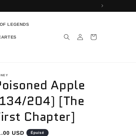
 OF LEGENDS
Connexion
Panier
CARTES
SNEY
Poisoned Apple
(134/204) [The
First Chapter]
rix
1.00 USD
Épuisé