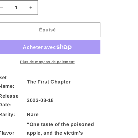
Réduire
Augmenter
la
la
quantité
quantité
de
de
Épuisé
Poisoned
Poisoned
Apple
Apple
(134/204)
(134/204)
[The
[The
First
First
Plus de moyens de paiement
Chapter]
Chapter]
Set
The First Chapter
Name:
Release
2023-08-18
Date:
Rarity:
Rare
"One taste of the poisoned
Flavor
apple, and the victim's