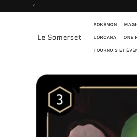
et
passer
au
contenu
POKÉMON
MAGI
Le Somerset
LORCANA
ONE 
TOURNOIS ET ÉV
Passer aux
informations
produits