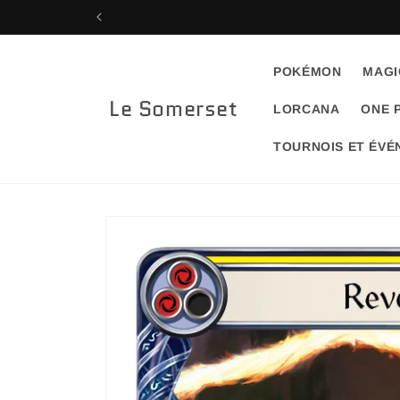
et
passer
au
contenu
POKÉMON
MAGI
Le Somerset
LORCANA
ONE 
TOURNOIS ET ÉV
Passer aux
informations
produits