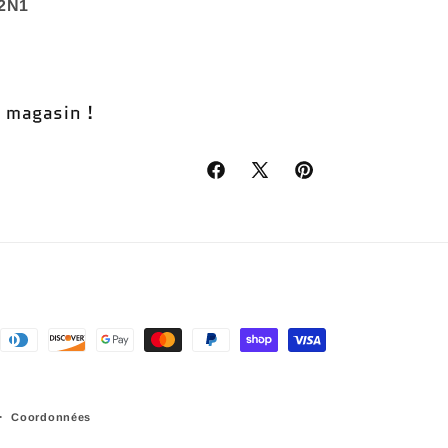
 2N1
n magasin !
Facebook
X
Pinterest
(Twitter)
Coordonnées