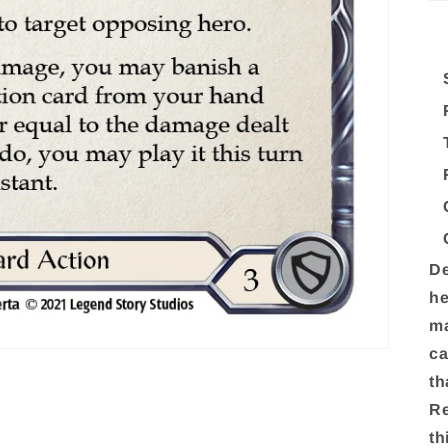
De
he
ma
ca
th
Re
th