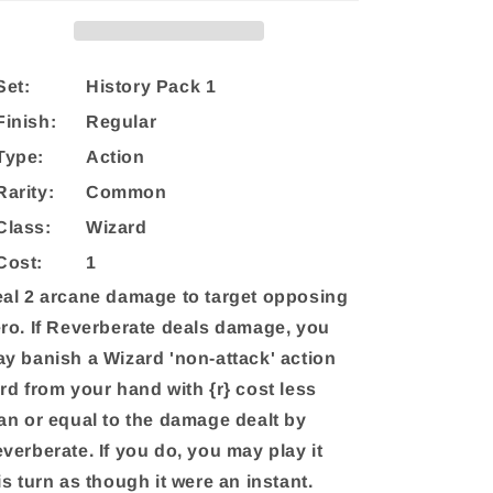
(History
(History
Pack
Pack
1)
1)
Set:
History Pack 1
Finish:
Regular
Type:
Action
Rarity:
Common
Class:
Wizard
Cost:
1
al 2 arcane damage to target opposing
ro. If Reverberate deals damage, you
y banish a Wizard 'non-attack' action
rd from your hand with {r} cost less
an or equal to the damage dealt by
verberate. If you do, you may play it
is turn as though it were an instant.