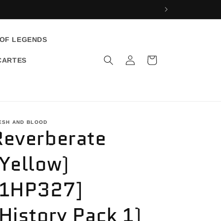
 OF LEGENDS
Connexion
Panier
CARTES
ESH AND BLOOD
Reverberate
(Yellow)
[1HP327]
(History Pack 1)