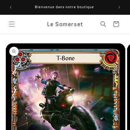
et
INSC
passer
Bienvenue dans notre boutique
FANTASY
au
contenu
Le Somerset
Panier
Passer aux
informations
produits