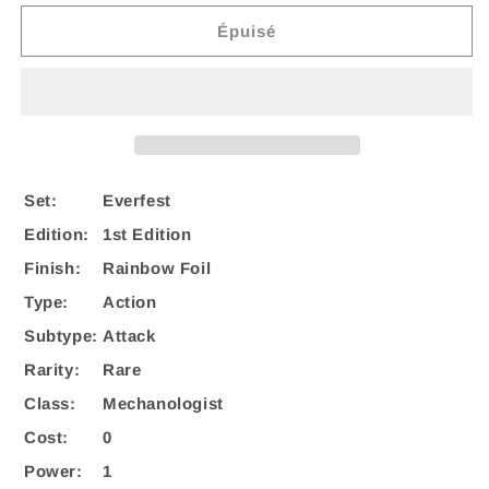
quantité
quantité
de
de
Épuisé
T-
T-
Bone
Bone
(Blue)
(Blue)
[EVR075]
[EVR075]
(Everfest)
(Everfest)
1st
1st
Edition
Edition
Set:
Everfest
Rainbow
Rainbow
Edition:
1st Edition
Foil
Foil
Finish:
Rainbow Foil
Type:
Action
Subtype:
Attack
Rarity:
Rare
Class:
Mechanologist
Cost:
0
Power:
1