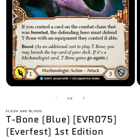
Ouvrir
O
le
le
média
m
de
1
/
2
1
2
dans
d
une
FLESH AND BLOOD
u
T-Bone (Blue) [EVR075]
fenêtre
f
modale
m
(Everfest) 1st Edition